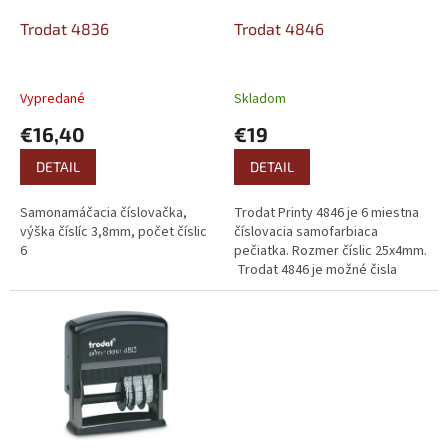
o
o
d
Trodat 4836
Trodat 4846
v
u
k
t
Vypredané
Skladom
o
€16,40
€19
v
DETAIL
DETAIL
Samonamáčacia číslovačka,
Trodat Printy 4846 je 6 miestna
výška číslíc 3,8mm, počet číslic
číslovacia samofarbiaca
6
pečiatka. Rozmer číslic 25x4mm.
Trodat 4846 je možné čisla
kombinovať s ďalšími znakmi-
meniť pásiky