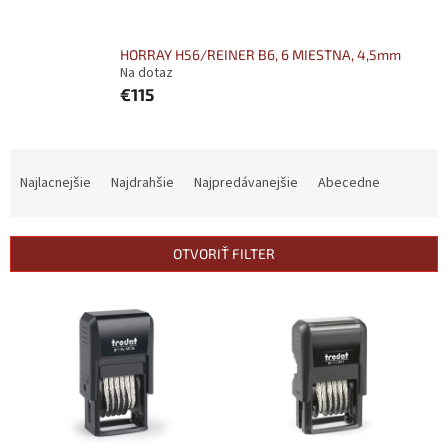
HORRAY H56/REINER B6, 6 MIESTNA, 4,5mm
Na dotaz
€115
R
a
Najlacnejšie
Najdrahšie
Najpredávanejšie
Abecedne
d
e
n
OTVORIŤ FILTER
i
e
V
p
ý
r
p
o
i
d
s
u
p
k
r
t