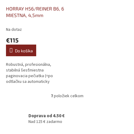
HORRAY H56/REINER B6, 6
MIESTNA, 4,5mm
Na dotaz
€115
Do košíka
Robustná, profesionálna,
stabilná šesťmiestna
paginovacia pečiatka (=po
odtlačku sa automaticky
zvyšuje/znižuje tlačené číslo).
Niklovaný kovový rám zaručuje
7
položiek celkom
O
maximálnu odolnosť...
v
l
á
Doprava od 4.50 €
d
Nad 125 € zadarmo
a
c