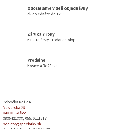
i
Odosielame v deň objednávky
e
ak objednáte do 12:00
p
r
v
k
Záruka 3 roky
y
Na strojčeky Trodat a Colop
v
ý
p
i
Predajne
s
Košice a Rožňava
u
Z
á
p
ä
Pobočka Košice
t
Mäsiarska 29
040 01 Košice
i
0905421338, 055/6221517
e
peciatky@peciatky.sk