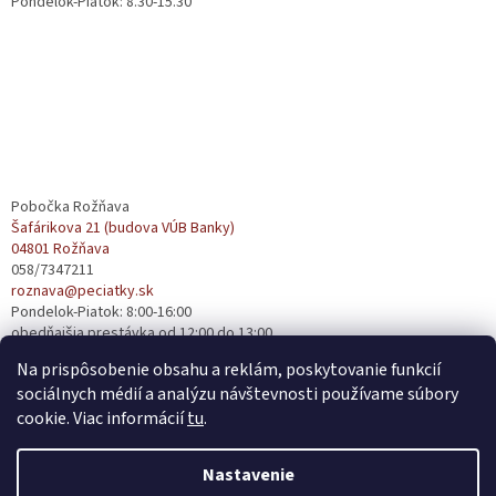
Pondelok-Piatok: 8.30-15.30
Pobočka Rožňava
Šafárikova 21 (budova VÚB Banky)
04801 Rožňava
058/7347211
roznava@peciatky.sk
Pondelok-Piatok: 8:00-16:00
obedňajšia prestávka od 12:00 do 13:00
Na prispôsobenie obsahu a reklám, poskytovanie funkcií
sociálnych médií a analýzu návštevnosti používame súbory
cookie. Viac informácií
tu
.
Nastavenie