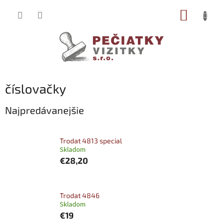
Prejsť
NÁKUP
na
obsah
KOŠÍK
číslovačky
Najpredávanejšie
Trodat 4813 special
Skladom
€28,20
Trodat 4846
Skladom
€19