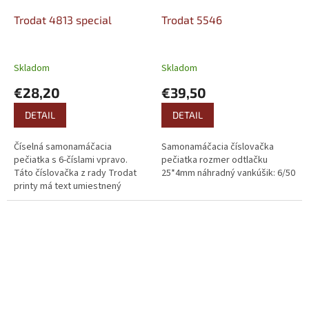
Trodat 4813 special
Trodat 5546
Skladom
Skladom
€28,20
€39,50
DETAIL
DETAIL
Číselná samonamáčacia
Samonamáčacia číslovačka
pečiatka s 6-číslami vpravo.
pečiatka rozmer odtlačku
Táto číslovačka z rady Trodat
25*4mm náhradný vankúšik: 6/50
printy má text umiestnený
vľavo. Rozmer textovej časti:
26*9mm Výška číslic 3,8mm
náhradný...