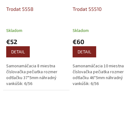
Trodat 5558
Trodat 55510
Skladom
Skladom
€52
€60
DETAIL
DETAIL
Samonamáčacia 8 miestna
Samonamáčacia 10 miestna
číslovačka pečiatka rozmer
číslovačka pečiatka rozmer
odtlačku 37*5mm náhradný
odtlačku 46*5mm náhradný
vankúšik: 6/56
vankúšik: 6/56