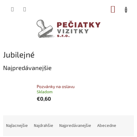
Prejsť
NÁKUP
na
obsah
KOŠÍK
Jubilejné
Najpredávanejšie
Pozvánky na oslavu
Skladom
€0,60
R
a
Najlacnejšie
Najdrahšie
Najpredávanejšie
Abecedne
d