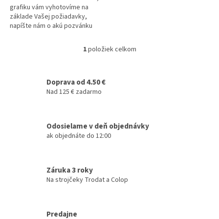
grafiku vám vyhotovíme na
základe Vašej požiadavky,
napíšte nám o akú pozvánku
máte záujem, vašu predstava
čo sa týka motívu, a napíšte
1
položiek celkom
O
potrebné...
v
l
á
Doprava od 4.50 €
d
Nad 125 € zadarmo
a
c
i
Odosielame v deň objednávky
e
ak objednáte do 12:00
p
r
v
k
Záruka 3 roky
y
Na strojčeky Trodat a Colop
v
ý
p
i
Predajne