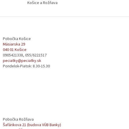
s
Košice a Rožňava
u
Z
á
p
ä
Pobočka Košice
t
Mäsiarska 29
040 01 Košice
i
0905421338, 055/6221517
e
peciatky@peciatky.sk
Pondelok-Piatok: 8.30-15.30
Pobočka Rožňava
Šafárikova 21 (budova VÚB Banky)