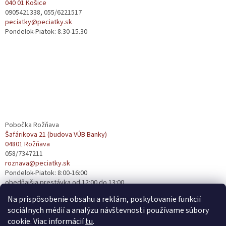
040 01 Košice
i
0905421338, 055/6221517
e
peciatky@peciatky.sk
Pondelok-Piatok: 8.30-15.30
Pobočka Rožňava
Šafárikova 21 (budova VÚB Banky)
04801 Rožňava
058/7347211
roznava@peciatky.sk
Pondelok-Piatok: 8:00-16:00
obedňajšia prestávka od 12:00 do 13:00
Na prispôsobenie obsahu a reklám, poskytovanie funkcií
sociálnych médií a analýzu návštevnosti používame súbory
cookie. Viac informácií
tu
.