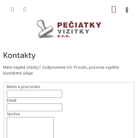
Prejsť
NÁKUP
na
obsah
KOŠÍK
Kontakty
Máte nejaké otázky? Zodpovieme ich. Prosím, pozorne vyplňte
kontaktné údaje.
Meno a priezvisko
Email
Správa