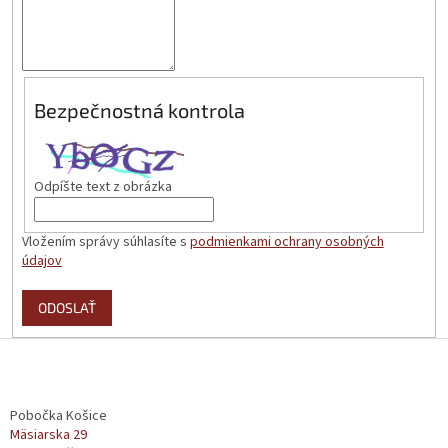
Bezpečnostná kontrola
Odpíšte text z obrázka
Vložením správy súhlasíte s
podmienkami ochrany osobných
údajov
ODOSLAŤ
Z
á
p
ä
Pobočka Košice
t
Mäsiarska 29