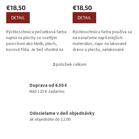
o
€18,50
€18,50
v
DETAIL
DETAIL
Rýchloschnúca pečiatková farba
Rýchloschnúca farba používa sa
najmä na plochy so svetlým
na označenie najrôznejších
povrchom ako hliník, plech,
materiálov, napr. na lakované
kovová fólia. Je tiež vhodná na
drevo a plechy, nelakované
sklo, smalt, pocelán, zadné
kovy, kovovú fóliu, gumu, rôzne
strany fotografií, propekty s...
druhy umelej hmoty. Obsah 50ml
2
položiek celkom
O
v
l
á
Doprava od 4.50 €
d
Nad 125 € zadarmo
a
c
i
Odosielame v deň objednávky
e
ak objednáte do 12:00
p
r
v
k