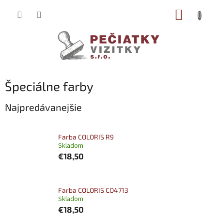
Prejsť
NÁKUP
na
obsah
KOŠÍK
Špeciálne farby
Najpredávanejšie
Farba COLORIS R9
Skladom
€18,50
Farba COLORIS CO4713
Skladom
€18,50