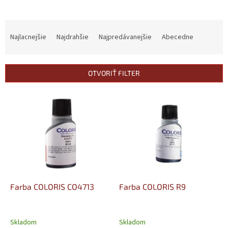
R
a
Najlacnejšie
Najdrahšie
Najpredávanejšie
Abecedne
d
e
n
OTVORIŤ FILTER
i
e
V
p
ý
r
p
o
i
d
s
u
p
k
r
t
o
o
d
Farba COLORIS CO4713
Farba COLORIS R9
v
u
k
t
Skladom
Skladom