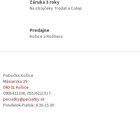
Záruka 3 roky
y
Na strojčeky Trodat a Colop
v
ý
p
i
Predajne
s
Košice a Rožňava
u
Z
á
p
ä
Pobočka Košice
t
Mäsiarska 29
040 01 Košice
i
0905421338, 055/6221517
e
peciatky@peciatky.sk
Pondelok-Piatok: 8.30-15.30