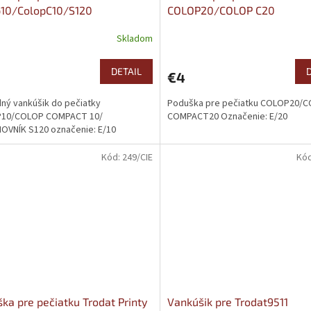
p10/ColopC10/S120
COLOP20/COLOP C20
Skladom
DETAIL
€4
ný vankúšik do pečiatky
Poduška pre pečiatku COLOP20/
10/COLOP COMPACT 10/
COMPACT20 Označenie: E/20
OVNÍK S120 označenie: E/10
Kód:
249/CIE
Kó
ka pre pečiatku Trodat Printy
Vankúšik pre Trodat9511