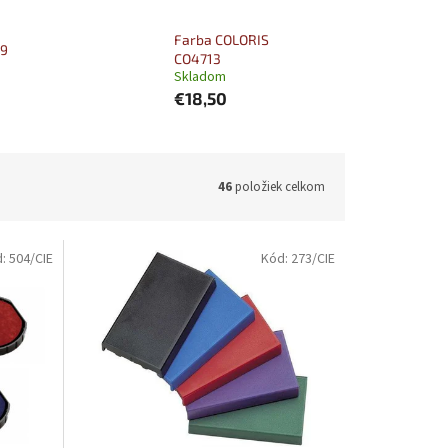
Farba COLORIS
R9
CO4713
Skladom
€18,50
46
položiek celkom
d:
504/CIE
Kód:
273/CIE