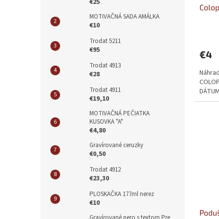
€25
Colo
MOTIVAČNÁ SADA AMÁLKA
€10
Trodat 5211
€95
€4
Trodat 4913
Náhrad
€28
COLOP
Trodat 4911
DÁTUM
€19,10
MOTIVAČNÁ PEČIATKA
KUSOVKA "A"
€4,80
Gravírované ceruzky
€0,50
Trodat 4912
€23,30
PLOSKAČKA 177ml nerez
€10
Poduš
Gravírované pero s textom Pre