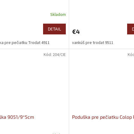
Skladom
DETAIL
€4
a pre pečiatku Trodat 4911
vankúš pre trodat 9511
Kód:
204/CIE
Kó
ška 9051/9*5cm
Poduška pre pečiatku Colop