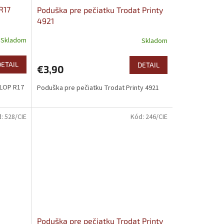
R17
Poduška pre pečiatku Trodat Printy
4921
Skladom
Skladom
DETAIL
DETAIL
€3,90
OLOP R17
Poduška pre pečiatku Trodat Printy 4921
d:
528/CIE
Kód:
246/CIE
Poduška pre pečiatku Trodat Printy