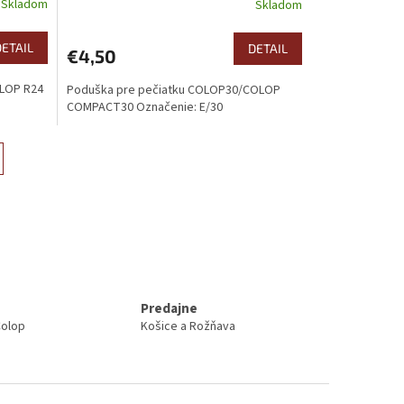
Skladom
Skladom
DETAIL
DETAIL
€4,50
OLOP R24
Poduška pre pečiatku COLOP30/COLOP
COMPACT30 Označenie: E/30
Predajne
Colop
Košice a Rožňava