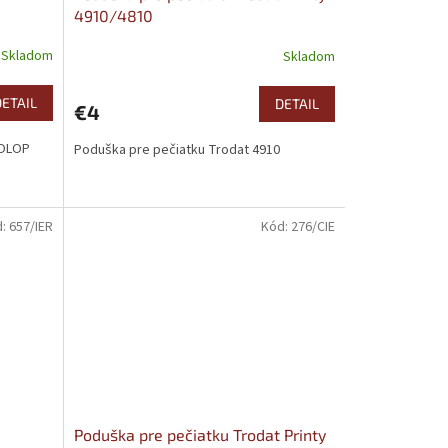
4910/4810
Skladom
Skladom
DETAIL
DETAIL
€4
COLOP
Poduška pre pečiatku Trodat 4910
d:
657/IER
Kód:
276/CIE
Poduška pre pečiatku Trodat Printy