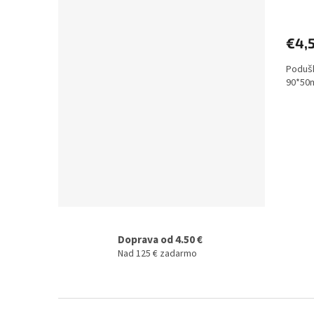
€4,
Podušk
90*50
Doprava od 4.50 €
Nad 125 € zadarmo
Z