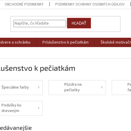
OBCHODNÉ PODMIENKY
PODMIENKY OCHRANY OSOBNÝCH ÚDAJOV
HĽADAŤ
dvere a schránku
Príslušenstvo k pečiatkám
Školské motivačn
lušenstvo k pečiatkám
Púzdra na
P
Špeciálne farby
pečiatky
f
Podušky ku
dreveným
pečiatkám
edávanejšie