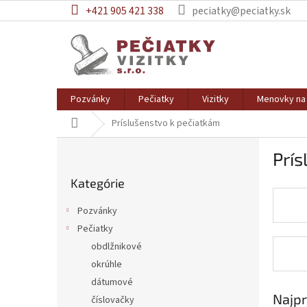
Prejsť
+421 905 421 338
peciatky@peciatky.sk
na
obsah
Pozvánky
Pečiatky
Vizitky
Menovky na 
Domov
Príslušenstvo k pečiatkám
B
Prís
o
Preskočiť
č
Kategórie
kategórie
n
ý
Pozvánky
p
Pečiatky
a
obdlžnikové
n
e
okrúhle
l
dátumové
Najpr
číslovačky