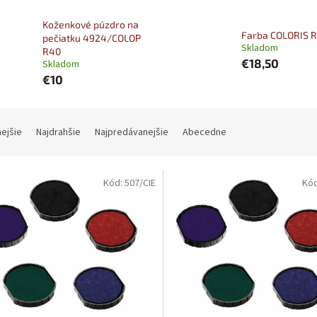
Koženkové púzdro na
Farba COLORIS 
pečiatku 4924/COLOP
Skladom
R40
€18,50
Skladom
€10
nejšie
Najdrahšie
Najpredávanejšie
Abecedne
Kód:
507/CIE
Kó