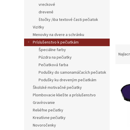
vreckové
drevené
štočky /iba textové časti pečiatok
Vizitky
Menovky na dvere a schránku
Príslušenstvo k pečiatkám
R
Špeciálne farby
a
Najlac
Púzdra na pečiatky
d
Pečiatková farba
e
V
n
Podušky do samonamáčacích pečiatok
ý
i
Podušky ku dreveným pečiatkám
p
e
Školské motivačné pečiatky
i
p
Plombovacie kliešte a príslušenstvo
s
r
Gravírovanie
p
o
Reliéfne pečiatky
r
d
o
u
Kreatívne pečiatky
d
k
Novoročenky