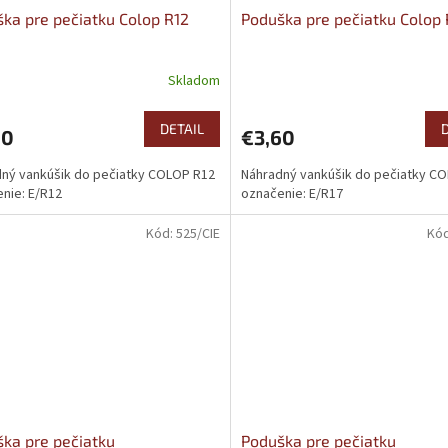
ka pre pečiatku Colop R12
Poduška pre pečiatku Colop 
Skladom
DETAIL
20
€3,60
ný vankúšik do pečiatky COLOP R12
Náhradný vankúšik do pečiatky C
nie: E/R12
označenie: E/R17
Kód:
525/CIE
Kó
ka pre pečiatku
Poduška pre pečiatku