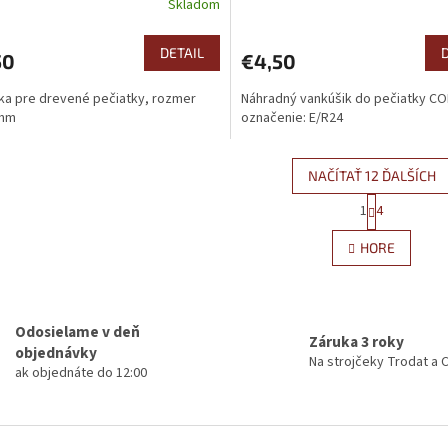
Skladom
DETAIL
50
€4,50
a pre drevené pečiatky, rozmer
Náhradný vankúšik do pečiatky C
mm
označenie: E/R24
NAČÍTAŤ 12 ĎALŠÍCH
S
1
4
O
t
r
v
HORE
á
l
n
á
k
d
o
a
v
Odosielame v deň
c
a
Záruka 3 roky
i
objednávky
n
Na strojčeky Trodat a 
e
i
ak objednáte do 12:00
e
p
r
v
k