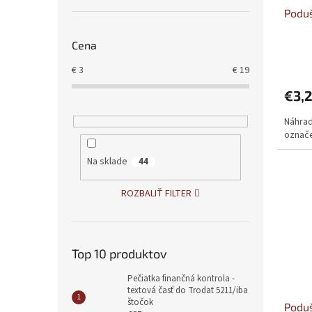
u
t
Poduš
k
o
t
v
o
Cena
v
€
3
€
19
€3,
Náhrad
označe
Na sklade
44
ROZBALIŤ FILTER
Top 10 produktov
Pečiatka finančná kontrola -
textová časť do Trodat 5211/iba
štočok
Poduš