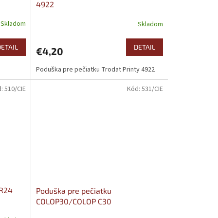
4922
Skladom
Skladom
DETAIL
DETAIL
€4,20
Poduška pre pečiatku Trodat Printy 4922
d:
510/CIE
Kód:
531/CIE
 R24
Poduška pre pečiatku
COLOP30/COLOP C30