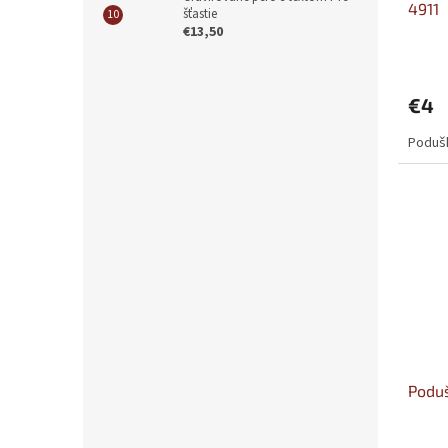
4911
šťastie
€13,50
€4
Podušk
Podu