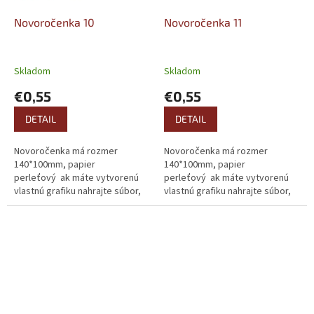
Novoročenka 10
Novoročenka 11
Skladom
Skladom
€0,55
€0,55
DETAIL
DETAIL
Novoročenka má rozmer
Novoročenka má rozmer
140*100mm, papier
140*100mm, papier
perleťový ak máte vytvorenú
perleťový ak máte vytvorenú
vlastnú grafiku nahrajte súbor,
vlastnú grafiku nahrajte súbor,
alebo ho pošlite mailom.
alebo ho pošlite mailom.