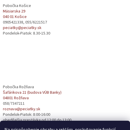
ä
Pobočka Košice
t
Mäsiarska 29
040 01 Košice
i
0905421338, 055/6221517
e
peciatky@peciatky.sk
Pondelok-Piatok: 8.30-15.30
Pobočka Rožňava
Šafárikova 21 (budova VÚB Banky)
04801 Rožňava
058/7347211
roznava@peciatky.sk
Pondelok-Piatok: 8:00-16:00
obedňajšia prestávka od 12:00 do 13:00
Na prispôsobenie obsahu a reklám, poskytovanie funkcií