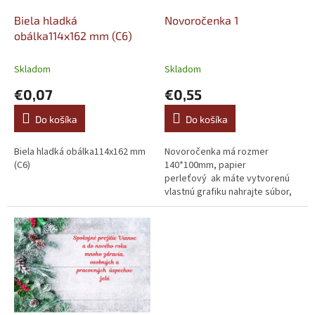
o
o
d
Biela hladká
Novoročenka 1
v
u
obálka114x162 mm (C6)
k
t
Skladom
Skladom
o
€0,07
€0,55
v
Do košíka
Do košíka
Biela hladká obálka114x162 mm
Novoročenka má rozmer
(C6)
140*100mm, papier
perleťový ak máte vytvorenú
vlastnú grafiku nahrajte súbor,
alebo ho pošlite mailom.