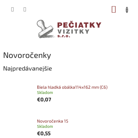
Prejsť
NÁKUP
na
obsah
KOŠÍK
Novoročenky
Najpredávanejšie
Biela hladká obálka114x162 mm (C6)
Skladom
€0,07
Novoročenka 15
Skladom
€0,55