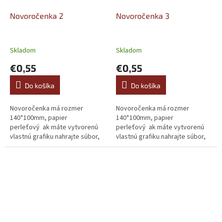
Novoročenka 2
Novoročenka 3
Skladom
Skladom
€0,55
€0,55
Do košíka
Do košíka
Novoročenka má rozmer
Novoročenka má rozmer
140*100mm, papier
140*100mm, papier
perleťový ak máte vytvorenú
perleťový ak máte vytvorenú
vlastnú grafiku nahrajte súbor,
vlastnú grafiku nahrajte súbor,
alebo ho pošlite mailom.
alebo ho pošlite mailom.