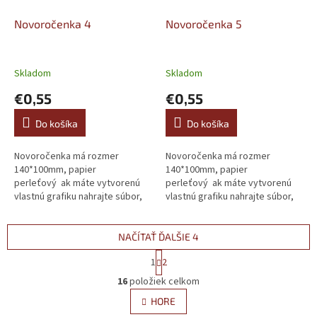
Novoročenka 4
Novoročenka 5
Skladom
Skladom
€0,55
€0,55
Do košíka
Do košíka
Novoročenka má rozmer
Novoročenka má rozmer
140*100mm, papier
140*100mm, papier
perleťový ak máte vytvorenú
perleťový ak máte vytvorenú
vlastnú grafiku nahrajte súbor,
vlastnú grafiku nahrajte súbor,
alebo ho pošlite mailom.
alebo ho pošlite mailom.
NAČÍTAŤ ĎALŠIE 4
S
1
2
t
O
r
16
položiek celkom
v
á
l
HORE
n
á
k