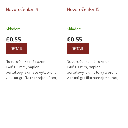
Novoročenka 14
Novoročenka 15
Skladom
Skladom
€0,55
€0,55
DETAIL
DETAIL
Novoročenka má rozmer
Novoročenka má rozmer
140*100mm, papier
140*100mm, papier
perleťový ak máte vytvorenú
perleťový ak máte vytvorenú
vlastnú grafiku nahrajte súbor,
vlastnú grafiku nahrajte súbor,
alebo ho pošlite mailom.
alebo ho pošlite mailom.