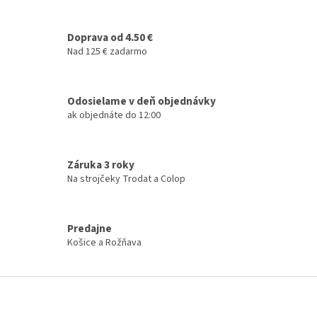
d
o
v
a
a
Doprava od 4.50 €
c
n
i
Nad 125 € zadarmo
i
e
e
p
r
Odosielame v deň objednávky
v
ak objednáte do 12:00
k
y
v
ý
Záruka 3 roky
p
Na strojčeky Trodat a Colop
i
s
u
Predajne
Košice a Rožňava
Z
á
p