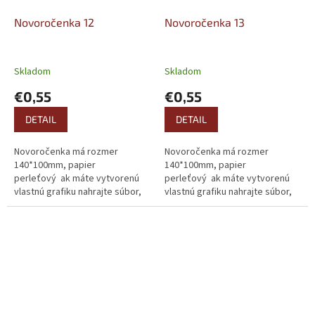
Novoročenka 12
Novoročenka 13
Skladom
Skladom
€0,55
€0,55
DETAIL
DETAIL
Novoročenka má rozmer
Novoročenka má rozmer
140*100mm, papier
140*100mm, papier
perleťový ak máte vytvorenú
perleťový ak máte vytvorenú
vlastnú grafiku nahrajte súbor,
vlastnú grafiku nahrajte súbor,
alebo ho pošlite mailom.
alebo ho pošlite mailom.