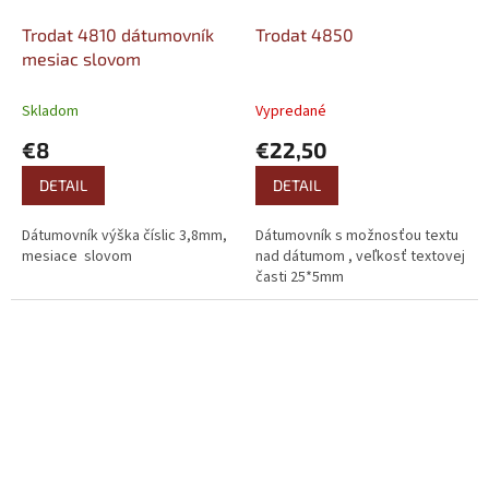
Trodat 4810 dátumovník
Trodat 4850
mesiac slovom
Skladom
Vypredané
€8
€22,50
DETAIL
DETAIL
Dátumovník výška číslic 3,8mm,
Dátumovník s možnosťou textu
mesiace slovom
nad dátumom , veľkosť textovej
časti 25*5mm