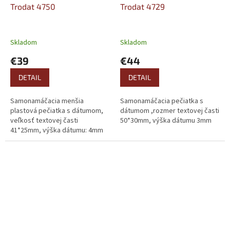
Trodat 4750
Trodat 4729
Skladom
Skladom
€39
€44
DETAIL
DETAIL
Samonamáčacia menšia
Samonamáčacia pečiatka s
plastová pečiatka s dátumom,
dátumom ,rozmer textovej časti
veľkosť textovej časti
50*30mm, výška dátumu 3mm
41*25mm, výška dátumu: 4mm