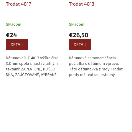
Trodat 4817
Trodat 4813
Skladom
Skladom
€24
€26,50
DETAIL
DETAIL
Dátumovník T 4817 výška čísel
Dátumová samonamáčacia
3.8 mm spolu s nastaviteľnými
pečiatka s dátumom vpravo.
textami: ZAPLATENÉ, DOŠLO
Táto dátumovka z rady Trodat
DŇA, ZAÚČTOVANÉ, VYBRANÉ
printy má text umiestnený
DŇA, VLOŽENÉ DŇA,
vľavo. Rozmer textovej časti:
FAKTUROVANÉ, @-MAIL DŇA,
26*9mm Výška dátumu: 3,8mm
INVENTÚRA, OBJEDNANÉ,...