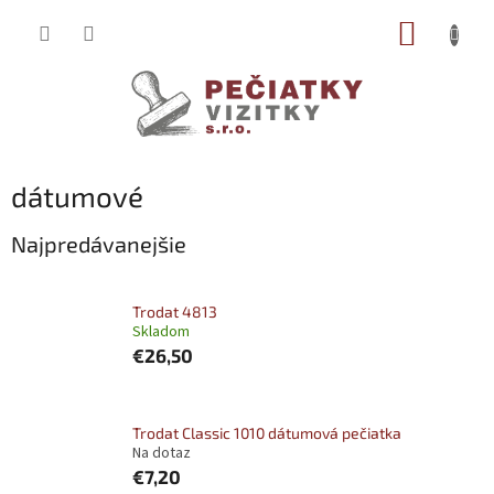
Prejsť
NÁKUP
na
obsah
KOŠÍK
dátumové
Najpredávanejšie
Trodat 4813
Skladom
€26,50
Trodat Classic 1010 dátumová pečiatka
Na dotaz
€7,20