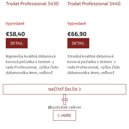
Trodat Professional 5430
Trodat Professional 5440
Vypredané
Vypredané
€58,40
€66,90
DETAIL
DETAIL
Najmenšia kvalitná dátumová
Stredná kvalitná dátumová
kovová pečiatka s textom z
kovová pečiatka s textom z
radu Professional, výška číslic
radu Professional, výška číslic
dátumovníka 4mm, veľkosť
dátumovníka 4mm, veľkosť
textovej časti okolo dátumu
textovej časti okolo dátumu
41*24mm, komplet výroba
49*28mm, komplet výroba
NAČÍTAŤ ĎALŠIE 3
S
1
2
t
O
r
15
položiek celkom
v
á
l
HORE
n
á
k
d
o