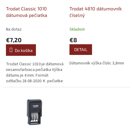
o
o
d
Trodat Classic 1010
Trodat 4810 dátumovník
v
u
dátumová pečiatka
číselný
k
t
Na dotaz
Skladom
o
€7,20
€8
v
DETAIL
Do košíka
Dátumovník výška číslic 3,8mm
Trodat Classic 1010 je dátumová
nesamofarbiaca pečiatka Výška
dátumu je 4 mm. Formát
odtlačku 28-08-2020. K pečiatke
odporúčame kúpiť atramentovú
podušku 9051