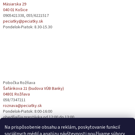
t
Mäsiarska 29
040 01 Košice
i
0905421338, 055/6221517
e
peciatky@peciatky.sk
Pondelok-Piatok: 8.30-15.30
Pobočka Rožňava
Šafárikova 21 (budova VÚB Banky)
04801 Rožňava
058/7347211
roznava@peciatky.sk
Pondelok-Piatok: 8:00-16:00
obedňajšia prestávka od 12:00 do 13:00
Na prispôsobenie obsahu a reklám, poskytovanie funkcií
sociálnych médií a analýzu návštevnosti používame súbory