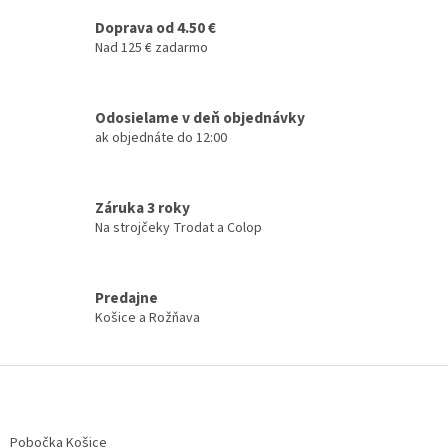
v
a
a
Doprava od 4.50 €
c
n
i
Nad 125 € zadarmo
i
e
e
p
r
Odosielame v deň objednávky
v
ak objednáte do 12:00
k
y
v
ý
Záruka 3 roky
p
Na strojčeky Trodat a Colop
i
s
u
Predajne
Košice a Rožňava
Z
á
p
ä
Pobočka Košice