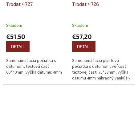
Trodat 4727
Trodat 4726
Skladom
Skladom
€51,50
€57,20
DETAIL
DETAIL
Samonámačacia pečiatka s
Samonamáčacia plastová
dátumom, textová časť
pečiatka s dátumom, veľkosť
60*40mm, výška dátumu: 4mm
textovej časti 75*38mm, výška
dátumu 4mm náhradný vankúšik:
6/4926