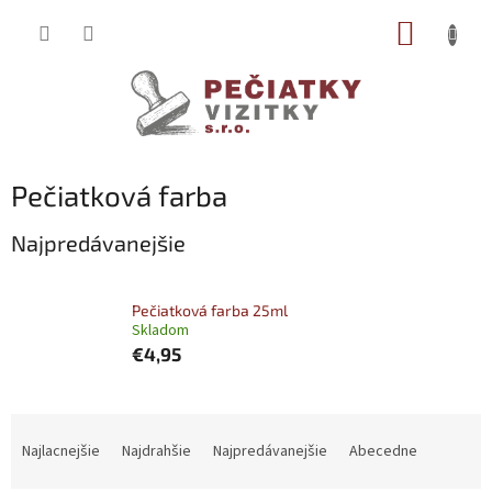
Prejsť
NÁKUP
na
obsah
KOŠÍK
Pečiatková farba
Najpredávanejšie
Pečiatková farba 25ml
Skladom
€4,95
R
a
Najlacnejšie
Najdrahšie
Najpredávanejšie
Abecedne
d