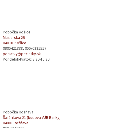
u
Z
á
p
ä
Pobočka Košice
t
Mäsiarska 29
040 01 Košice
i
0905421338, 055/6221517
e
peciatky@peciatky.sk
Pondelok-Piatok: 8.30-15.30
Pobočka Rožňava
Šafárikova 21 (budova VÚB Banky)
04801 Rožňava