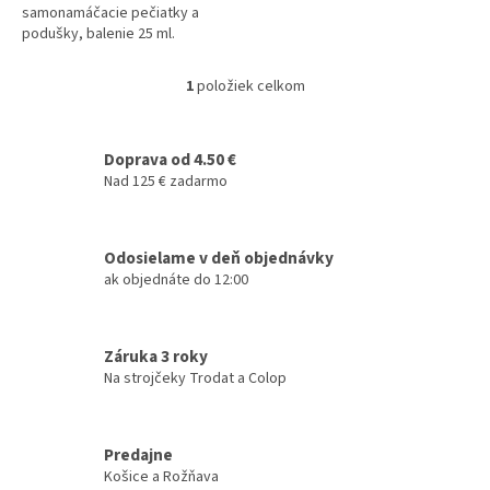
samonamáčacie pečiatky a
podušky, balenie 25 ml.
1
položiek celkom
O
v
l
á
Doprava od 4.50 €
d
Nad 125 € zadarmo
a
c
i
Odosielame v deň objednávky
e
ak objednáte do 12:00
p
r
v
k
Záruka 3 roky
y
Na strojčeky Trodat a Colop
v
ý
p
i
Predajne
s
Košice a Rožňava