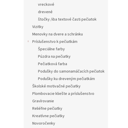
vreckové
drevené
štočky /iba textové časti pečiatok
Vizitky
Menovky na dvere a schránku
Príslušenstvo k pečiatkám
Špeciálne farby
Púzdra na pečiatky
Pečiatková farba
Podušky do samonamáčacích pečiatok
Podušky ku dreveným pečiatkám
Školské motivačné pečiatky
Plombovacie kliešte a príslušenstvo
Gravírovanie
Reliéfne pečiatky
Kreatívne pečiatky
Novoročenky