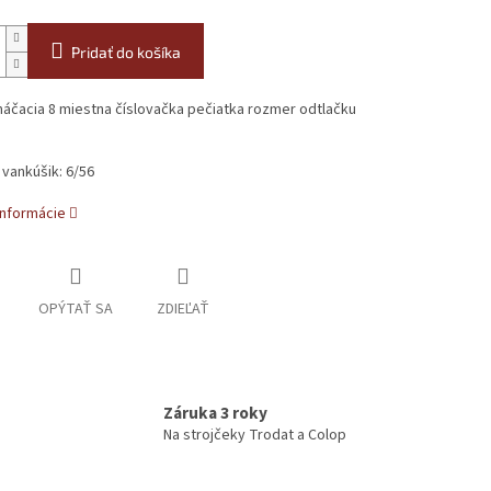
Pridať do košíka
čacia 8 miestna číslovačka pečiatka rozmer odtlačku
vankúšik: 6/56
informácie
OPÝTAŤ SA
ZDIEĽAŤ
Záruka 3 roky
Na strojčeky Trodat a Colop