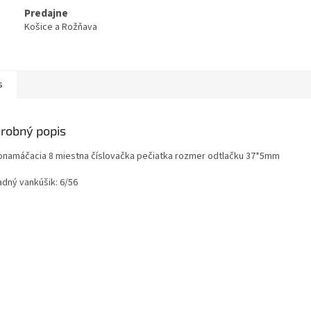
Predajne
Košice a Rožňava
s
robný popis
namáčacia 8 miestna číslovačka pečiatka rozmer odtlačku 37*5mm
adný vankúšik: 6/56