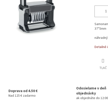
Samonamá
37*5mm
náhradný 
Detailné 
TLAČ
Odosielame v deň
Doprava od 4.50 €
objednávky
Nad 125 € zadarmo
ak objednáte do 12:00