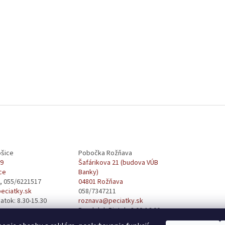
šice
Pobočka Rožňava
29
Šafárikova 21 (budova VÚB
ce
Banky)
, 055/6221517
04801 Rožňava
eciatky.sk
058/7347211
atok: 8.30-15.30
roznava@peciatky.sk
Pondelok-Piatok: 8:00-16:00
obedňajšia prestávka od 12:00