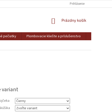
SPÔSOBY PLATBY A TERMÍN DODANIA ZÁKAZKY
Prihlásenie
MOJA OBJEDNÁVKA
NÁKUPNÝ
Prázdny košík
KOŠÍK
é pečiatky
Plombovacie kliešte a príslušenstvo
Gravírovanie
ová
 variant
ojčeka
nkúšika