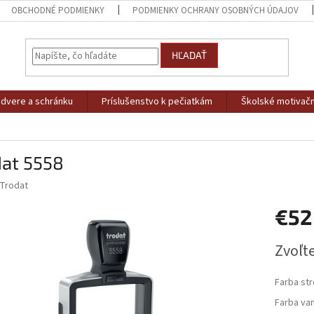
OBCHODNÉ PODMIENKY
PODMIENKY OCHRANY OSOBNÝCH ÚDAJOV
HĽADAŤ
dvere a schránku
Príslušenstvo k pečiatkám
Školské motivačn
dat 5558
Trodat
€52
Jednotk
Zvoľte
cena:
Farba str
Farba va