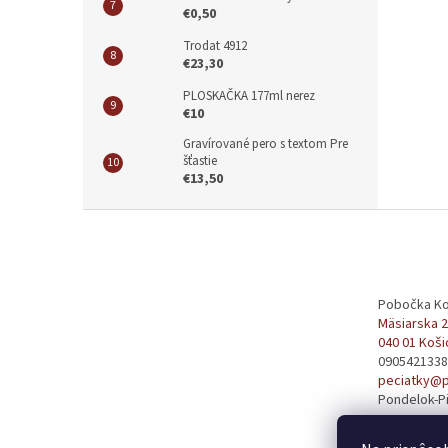
€0,50
Trodat 4912
€23,30
PLOSKAČKA 177ml nerez
€10
Gravírované pero s textom Pre
šťastie
€13,50
Z
á
p
ä
t
Pobočka Ko
Mäsiarska 
i
040 01 Koši
e
0905421338
peciatky@p
Pondelok-Pi