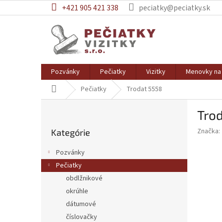
Prejsť
+421 905 421 338
peciatky@peciatky.sk
na
obsah
Pozvánky
Pečiatky
Vizitky
Menovky na 
Domov
Pečiatky
Trodat 5558
B
Tro
o
Preskočiť
č
Značka:
Kategórie
kategórie
n
ý
Pozvánky
p
Pečiatky
a
obdlžnikové
n
e
okrúhle
l
dátumové
číslovačky