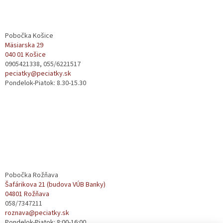
Z
á
p
ä
Pobočka Košice
t
Mäsiarska 29
040 01 Košice
i
0905421338, 055/6221517
e
peciatky@peciatky.sk
Pondelok-Piatok: 8.30-15.30
Pobočka Rožňava
Šafárikova 21 (budova VÚB Banky)
04801 Rožňava
058/7347211
roznava@peciatky.sk
Pondelok-Piatok: 8:00-16:00