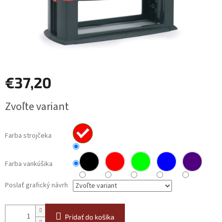
€37,20
Jednotková
Zvoľte variant
cena:
Farba strojčeka
Farba vankúšika
Poslať grafický návrh
Pridať do košíka