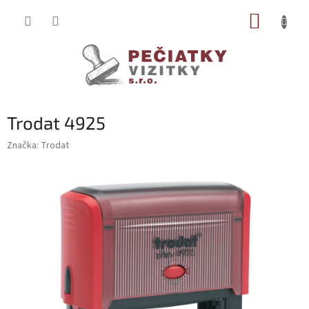
Prejsť
NÁKUP
na
obsah
KOŠÍK
Trodat 4925
Značka:
Trodat