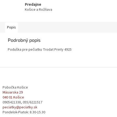
Predajne
Košice a Rožňava
Popis
Podrobný popis
Poduška pre pečiatku Trodat Printy 4925
Z
á
p
ä
Pobočka Košice
t
Mäsiarska 29
040 01 Košice
i
0905421338, 055/6221517
e
peciatky@peciatky.sk
Pondelok-Piatok: 8.30-15.30