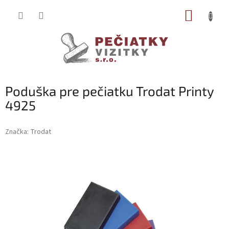
Prejsť
NÁKUP
na
obsah
KOŠÍK
Poduška pre pečiatku Trodat Printy
4925
Značka:
Trodat