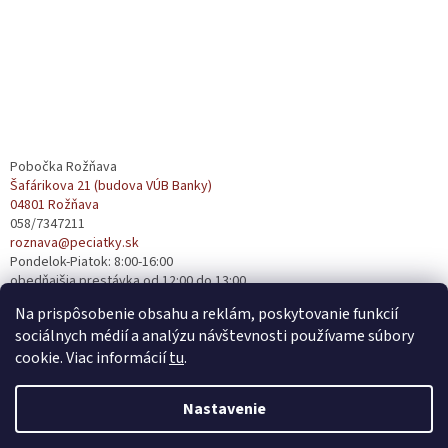
Pobočka Rožňava
Šafárikova 21 (budova VÚB Banky)
04801 Rožňava
058/7347211
roznava@peciatky.sk
Pondelok-Piatok: 8:00-16:00
obedňajšia prestávka od 12:00 do 13:00
Na prispôsobenie obsahu a reklám, poskytovanie funkcií
sociálnych médií a analýzu návštevnosti používame súbory
cookie. Viac informácií
tu
.
Nastavenie