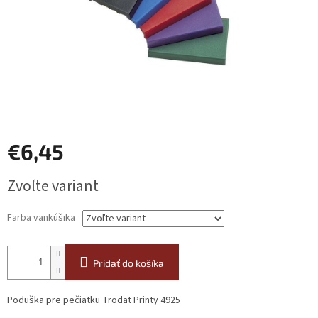
€6,45
Jednotková
Zvoľte variant
cena:
Farba vankúšika
Pridať do košíka
Poduška pre pečiatku Trodat Printy 4925