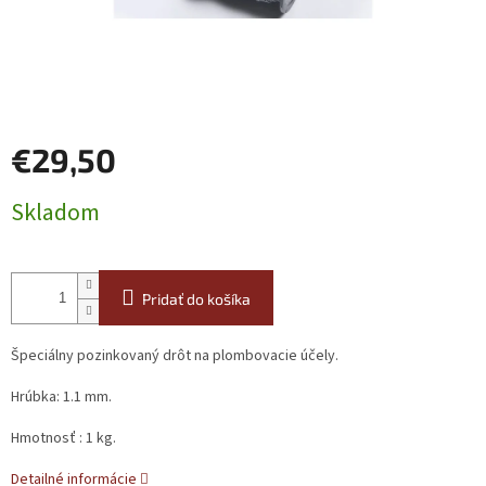
€29,50
Jednotková
Skladom
cena:
Pridať do košíka
Špeciálny pozinkovaný drôt na plombovacie účely.
Hrúbka: 1.1 mm.
Hmotnosť : 1 kg.
Detailné informácie