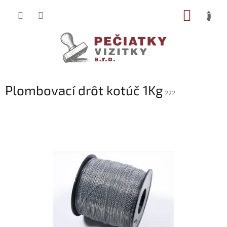
Prejsť
NÁKUP
na
obsah
KOŠÍK
Plombovací drôt kotúč 1Kg
222