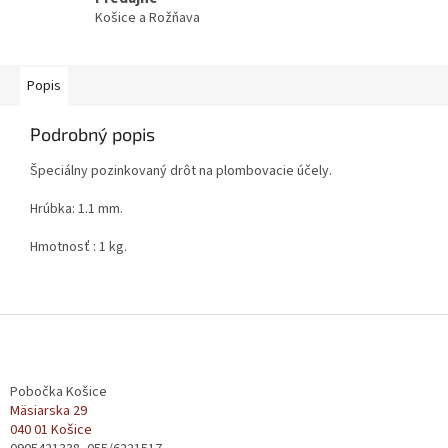
Košice a Rožňava
Popis
Podrobný popis
Špeciálny pozinkovaný drôt na plombovacie účely.
Hrúbka: 1.1 mm.
Hmotnosť : 1 kg.
Z
á
p
ä
Pobočka Košice
t
Mäsiarska 29
040 01 Košice
i