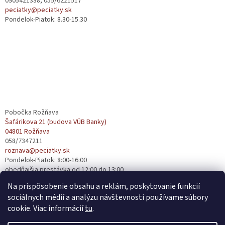
0905421338, 055/6221517
e
peciatky@peciatky.sk
Pondelok-Piatok: 8.30-15.30
Pobočka Rožňava
Šafárikova 21 (budova VÚB Banky)
04801 Rožňava
058/7347211
roznava@peciatky.sk
Pondelok-Piatok: 8:00-16:00
obedňajšia prestávka od 12:00 do 13:00
Na prispôsobenie obsahu a reklám, poskytovanie funkcií
sociálnych médií a analýzu návštevnosti používame súbory
cookie. Viac informácií
tu
.