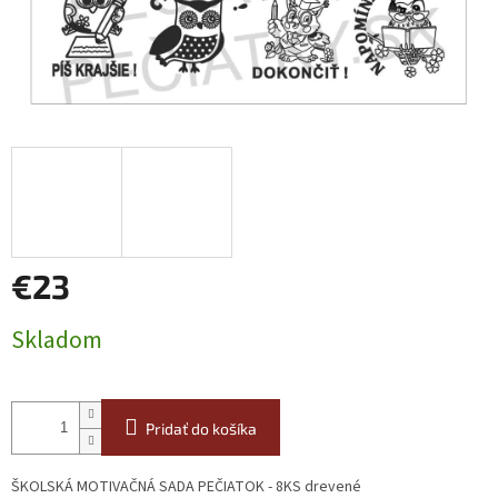
€23
Jednotková
Skladom
cena:
Pridať do košíka
ŠKOLSKÁ MOTIVAČNÁ SADA PEČIATOK - 8KS drevené