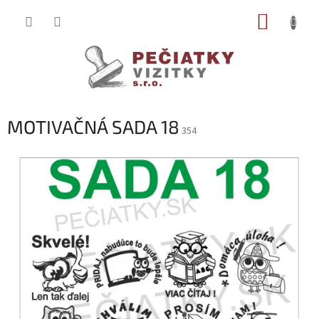
Prejsť
NÁKUP
na
obsah
KOŠÍK
MOTIVAČNÁ SADA 18
354