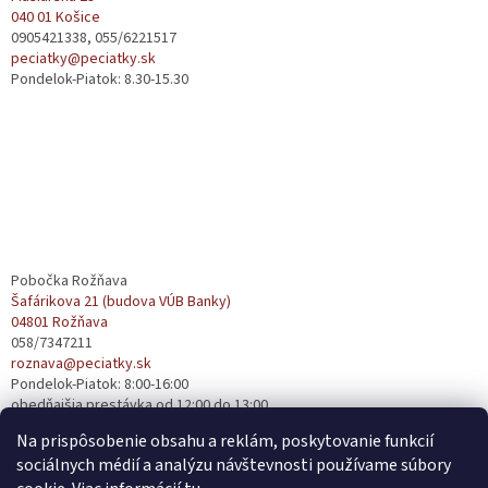
040 01 Košice
i
0905421338, 055/6221517
e
peciatky@peciatky.sk
Pondelok-Piatok: 8.30-15.30
Pobočka Rožňava
Šafárikova 21 (budova VÚB Banky)
04801 Rožňava
058/7347211
roznava@peciatky.sk
Pondelok-Piatok: 8:00-16:00
obedňajšia prestávka od 12:00 do 13:00
Na prispôsobenie obsahu a reklám, poskytovanie funkcií
sociálnych médií a analýzu návštevnosti používame súbory