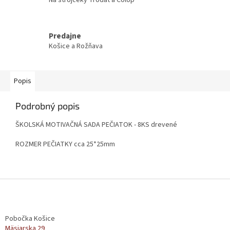
Predajne
Košice a Rožňava
Popis
Podrobný popis
ŠKOLSKÁ MOTIVAČNÁ SADA PEČIATOK - 8KS drevené
ROZMER PEČIATKY cca 25*25mm
Z
á
p
ä
Pobočka Košice
t
Mäsiarska 29