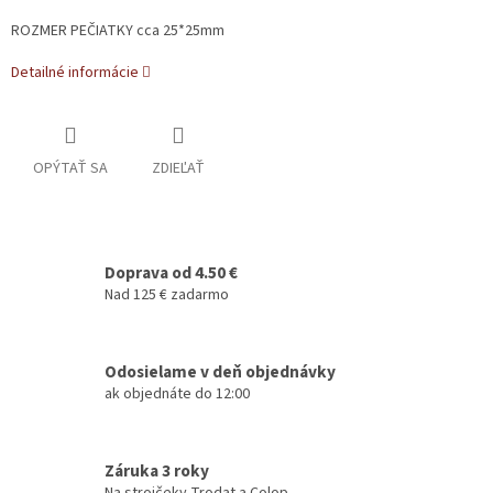
ROZMER PEČIATKY cca 25*25mm
Detailné informácie
OPÝTAŤ SA
ZDIEĽAŤ
Doprava od 4.50 €
Nad 125 € zadarmo
Odosielame v deň objednávky
ak objednáte do 12:00
Záruka 3 roky
Na strojčeky Trodat a Colop