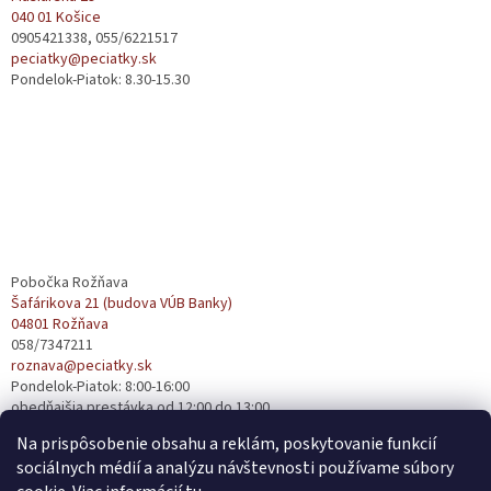
040 01 Košice
i
0905421338, 055/6221517
e
peciatky@peciatky.sk
Pondelok-Piatok: 8.30-15.30
Pobočka Rožňava
Šafárikova 21 (budova VÚB Banky)
04801 Rožňava
058/7347211
roznava@peciatky.sk
Pondelok-Piatok: 8:00-16:00
obedňajšia prestávka od 12:00 do 13:00
Na prispôsobenie obsahu a reklám, poskytovanie funkcií
sociálnych médií a analýzu návštevnosti používame súbory