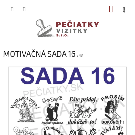
Prejsť
NÁKUP
na
obsah
KOŠÍK
MOTIVAČNÁ SADA 16
348