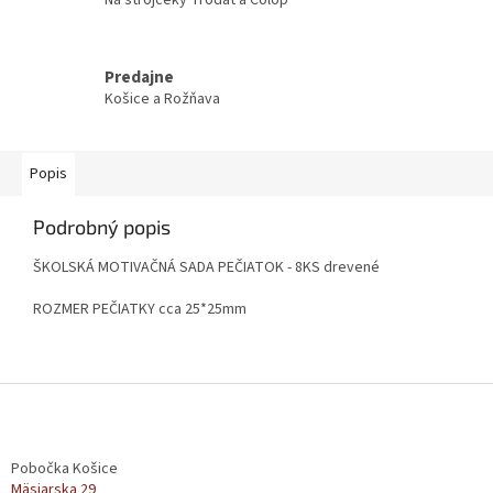
Predajne
Košice a Rožňava
Popis
Podrobný popis
ŠKOLSKÁ MOTIVAČNÁ SADA PEČIATOK - 8KS drevené
ROZMER PEČIATKY cca 25*25mm
Z
á
p
ä
Pobočka Košice
t
Mäsiarska 29