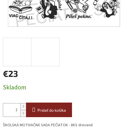
€23
Jednotková
Skladom
cena:
Pridať do košíka
ŠKOLSKÁ MOTIVAČNÁ SADA PEČIATOK - 8KS drevené