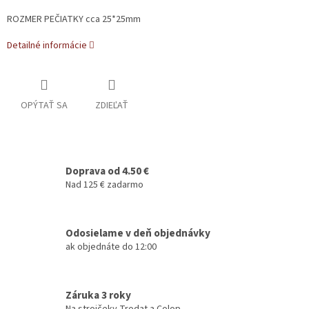
ROZMER PEČIATKY cca 25*25mm
Detailné informácie
OPÝTAŤ SA
ZDIEĽAŤ
Doprava od 4.50 €
Nad 125 € zadarmo
Odosielame v deň objednávky
ak objednáte do 12:00
Záruka 3 roky
Na strojčeky Trodat a Colop