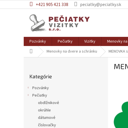
Prejsť
+421 905 421 338
peciatky@peciatky.sk
na
obsah
Pozvánky
Pečiatky
Vizitky
Menovky na 
Domov
Menovky na dvere a schránku
MENOVKA s
B
MEN
o
Preskočiť
č
Kategórie
kategórie
n
ý
Pozvánky
p
Pečiatky
a
obdlžnikové
n
e
okrúhle
l
dátumové
číslovačky