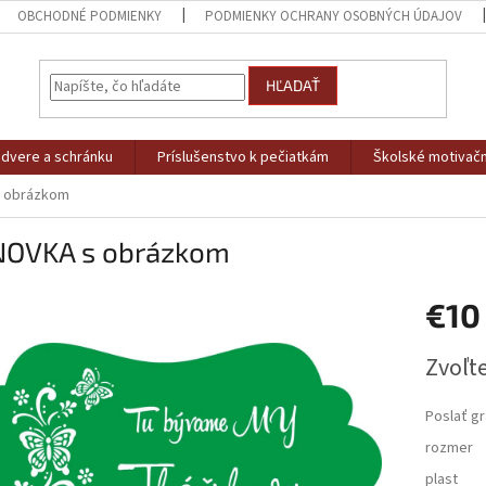
OBCHODNÉ PODMIENKY
PODMIENKY OCHRANY OSOBNÝCH ÚDAJOV
HĽADAŤ
dvere a schránku
Príslušenstvo k pečiatkám
Školské motivačn
 obrázkom
OVKA s obrázkom
€10
Jednotk
Zvoľte
cena:
Poslať gr
rozmer
plast