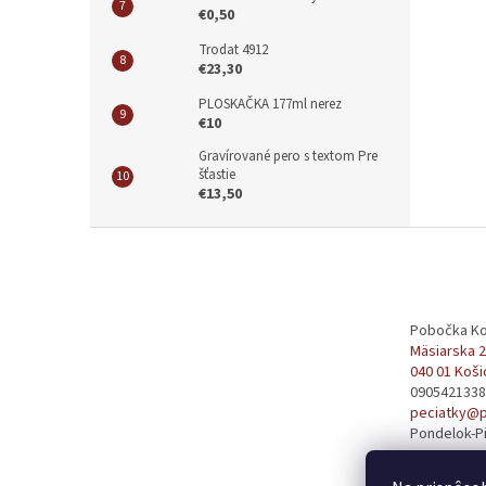
€0,50
Trodat 4912
€23,30
PLOSKAČKA 177ml nerez
€10
Gravírované pero s textom Pre
šťastie
€13,50
Z
á
p
ä
t
Pobočka Ko
Mäsiarska 
i
040 01 Koši
e
0905421338
peciatky@p
Pondelok-Pi