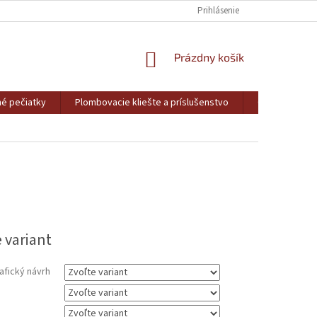
SPÔSOBY PLATBY A TERMÍN DODANIA ZÁKAZKY
Prihlásenie
MOJA OBJEDNÁVKA
NÁKUPNÝ
Prázdny košík
KOŠÍK
é pečiatky
Plombovacie kliešte a príslušenstvo
Gravírovanie
ová
 variant
afický návrh