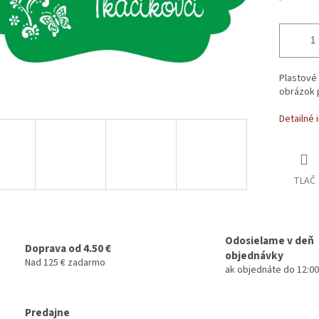
Plastové
obrázok p
Detailné 
TLAČ
Odosielame v deň
Doprava od 4.50 €
objednávky
Nad 125 € zadarmo
ak objednáte do 12:00
Predajne