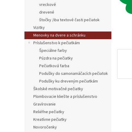
vreckové
drevené
štočky /iba textové časti pečiatok
Vizitky
Menovky na dvere a schránku
Príslušenstvo k pečiatkám
Špeciálne farby
Púzdra na pečiatky
Pečiatková farba
Podušky do samonamáčacích pečiatok
Podušky ku dreveným pečiatkám
Školské motivačné pečiatky
Plombovacie kliešte a príslušenstvo
Gravírovanie
Reliéfne pečiatky
Kreatívne pečiatky
Novoročenky