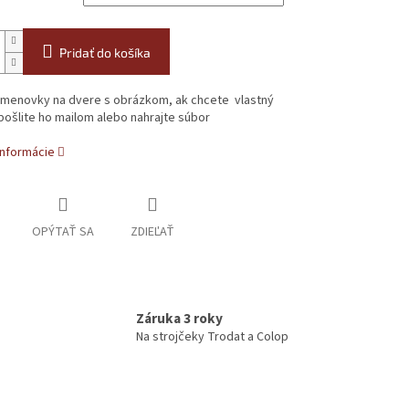
Pridať do košíka
 menovky na dvere s obrázkom, ak chcete vlastný
ošlite ho mailom alebo nahrajte súbor
informácie
OPÝTAŤ SA
ZDIEĽAŤ
Záruka 3 roky
Na strojčeky Trodat a Colop