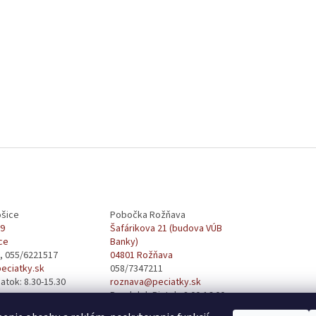
šice
Pobočka Rožňava
29
Šafárikova 21 (budova VÚB
ce
Banky)
, 055/6221517
04801 Rožňava
eciatky.sk
058/7347211
atok: 8.30-15.30
roznava@peciatky.sk
Pondelok-Piatok: 8:00-16:00
obedňajšia prestávka od 12:00