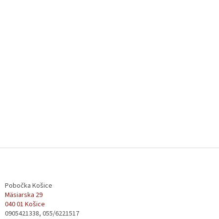
Z
á
p
ä
Pobočka Košice
t
Mäsiarska 29
040 01 Košice
i
0905421338, 055/6221517
e