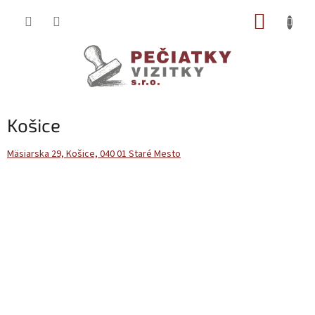
Prejsť
NÁKUP
na
obsah
KOŠÍK
Košice
Mäsiarska 29, Košice, 040 01 Staré Mesto