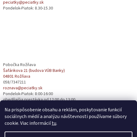
peciatky@peciatky.sk
Pondelok-Piatok: 8.30-15.30
Pobočka Rožňava
Šafárikova 21 (budova VÚB Banky)
04801 Rožňava
058/7347211
roznava@peciatky.sk
Pondelok-Piatok: 8:00-16:00
obedňajšia prestávka od 12:00 do 13:00
Na prispôsobenie obsahu a reklám, poskytovanie funkcií
sociálnych médií a analýzu návštevnosti používame súbory
cookie. Viac informácií
tu
.