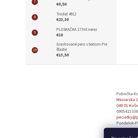
€0,50
Trodat 4912
€23,30
PLOSKAČKA 177ml nerez
€10
Gravírované pero s textom Pre
šťastie
€13,50
Z
á
p
ä
t
Pobočka Ko
Mäsiarska 
i
040 01 Koši
e
0905421338
peciatky@p
Pondelok-Pi