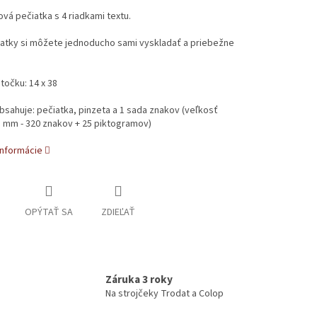
vá pečiatka s 4 riadkami textu.
iatky si môžete jednoducho sami vyskladať a priebežne
očku: 14 x 38
bsahuje: pečiatka, pinzeta a 1 sada znakov (veľkosť
5 mm - 320 znakov + 25 piktogramov)
informácie
OPÝTAŤ SA
ZDIEĽAŤ
Záruka 3 roky
Na strojčeky Trodat a Colop