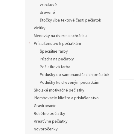
vreckové
drevené
štočky /iba textové časti pečiatok
Vizitky
Menovky na dvere a schránku
Príslušenstvo k pečiatkám
Špeciálne farby
Púzdra na pečiatky
Pečiatková farba
Podušky do samonamáčacích pečiatok
Podušky ku dreveným pečiatkám
Školské motivačné pečiatky
Plombovacie kliešte a príslušenstvo
Gravírovanie
Reliéfne pečiatky
Kreatívne pečiatky
Novoročenky