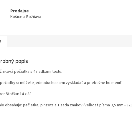
Predajne
Košice a Rožňava
s
robný popis
žniková pečiatka s 4 riadkami textu.
 pečiatky si môžete jednoducho sami vyskladať a priebežne ho meniť.
er štočku: 14 x 38
nie obsahuje: pečiatka, pinzeta a 1 sada znakov (veľkosť písma 3,5 mm - 32