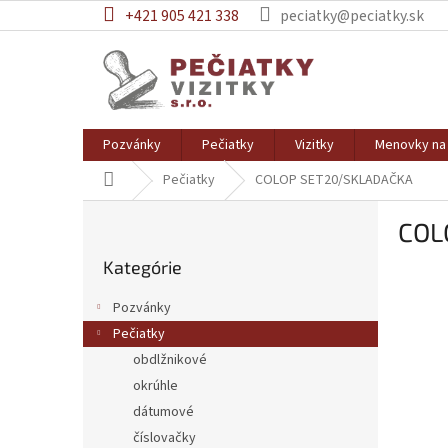
Prejsť
+421 905 421 338
peciatky@peciatky.sk
na
obsah
Pozvánky
Pečiatky
Vizitky
Menovky na 
Domov
Pečiatky
COLOP SET20/SKLADAČKA
B
COL
o
Preskočiť
č
Kategórie
kategórie
n
ý
Pozvánky
p
Pečiatky
a
obdlžnikové
n
e
okrúhle
l
dátumové
číslovačky