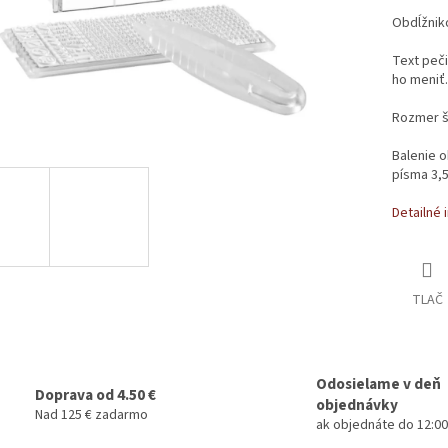
Obdĺžniko
Text peč
ho meniť.
Rozmer št
Balenie o
písma 3,
Detailné 
TLAČ
Odosielame v deň
Doprava od 4.50 €
objednávky
Nad 125 € zadarmo
ak objednáte do 12:00