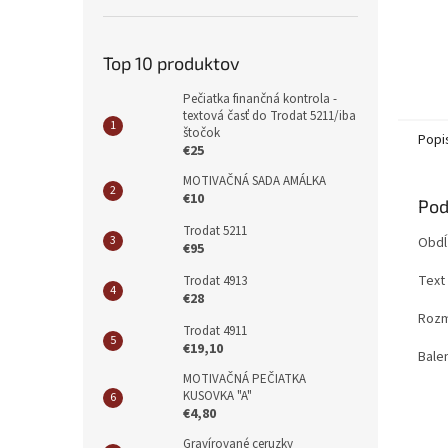
Top 10 produktov
Pečiatka finančná kontrola -
textová časť do Trodat 5211/iba
štočok
Popi
€25
MOTIVAČNÁ SADA AMÁLKA
€10
Pod
Trodat 5211
Obdĺ
€95
Text
Trodat 4913
€28
Rozm
Trodat 4911
€19,10
Bale
MOTIVAČNÁ PEČIATKA
KUSOVKA "A"
€4,80
Gravírované ceruzky