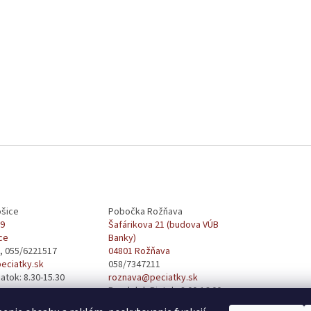
šice
Pobočka Rožňava
29
Šafárikova 21 (budova VÚB
ce
Banky)
, 055/6221517
04801 Rožňava
eciatky.sk
058/7347211
atok: 8.30-15.30
roznava@peciatky.sk
Pondelok-Piatok: 8:00-16:00
obedňajšia prestávka od 12:00