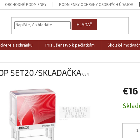
OBCHODNÉ PODMIENKY
PODMIENKY OCHRANY OSOBNÝCH ÚDAJOV
HĽADAŤ
dvere a schránku
Príslušenstvo k pečiatkám
Školské motivačn
OP SET20/SKLADAČKA
684
€16
Jednotk
Skla
cena: